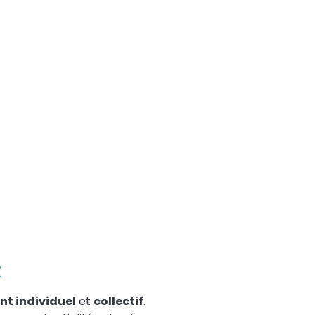
C
nt individuel
et
collectif
.