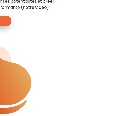
r ses potentialités et créer
rformante (
notre vidéo
)
 +