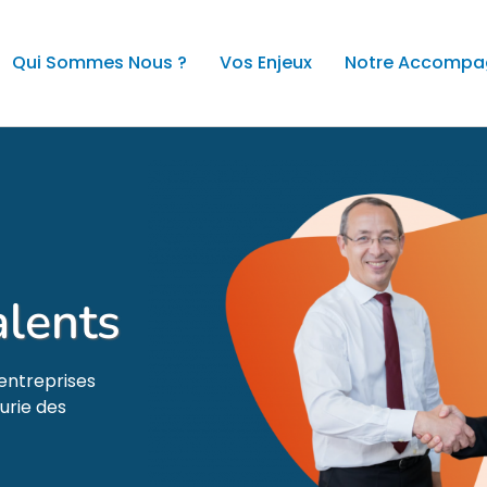
Qui Sommes Nous ?
Vos Enjeux
Notre Accomp
lents
 entreprises
urie des