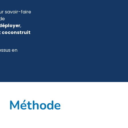
ur savoir-faire
 de
déployer
,
 coconstruit
essus en
Méthode