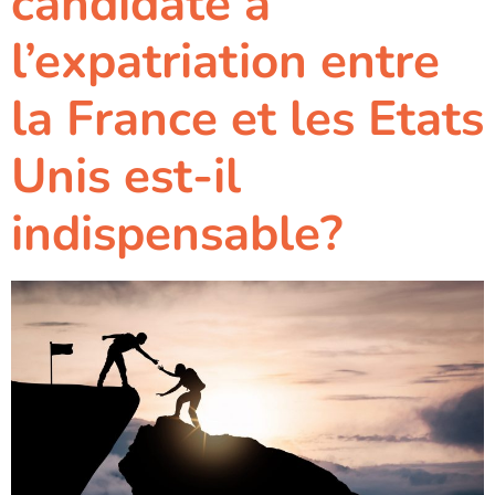
candidate à
l’expatriation entre
la France et les Etats
Unis est-il
indispensable?