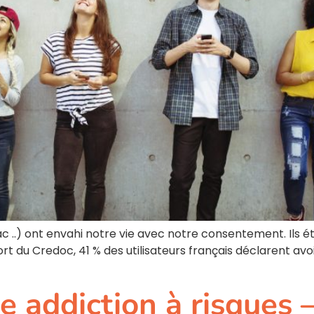
Mac ..) ont envahi notre vie avec notre consentement. Ils é
t du Credoc, 41 % des utilisateurs français déclarent avoi
ne addiction à risques –