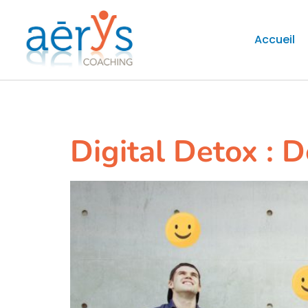
Accueil
Étiquette :
digita
Digital Detox : D