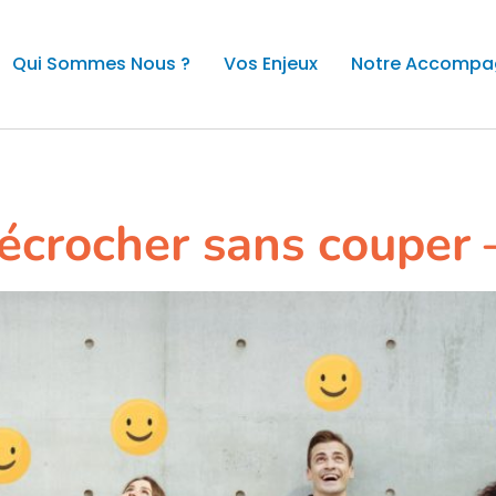
Qui Sommes Nous ?
Vos Enjeux
Notre Accomp
l et qualité de vie
écrocher sans couper –