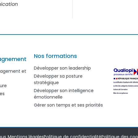
nication
Nos formations
agnement
Développer son leadership
anagement et
Développer sa posture
stratégique
ure
Développer son intelligence
es
émotionnelle
Gérer son temps et ses priorités
ous
Mentions légales
Politique de confidentialité
Politique des coo