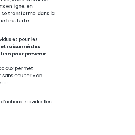
s en ligne, en
 se transforme, dans la
ne très forte
vidus et pour les
 et raisonné des
tion pour prévenir
 sociaux permet
r sans couper » en
ance…
d’actions individuelles