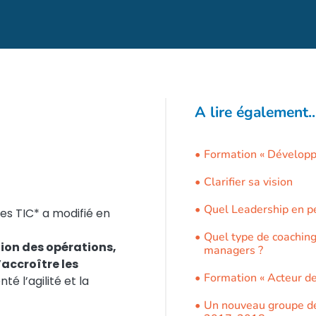
A lire également..
une
Formation « Développ
entale ?
Clarifier sa vision
Quel Leadership en pé
des TIC* a modifié en
Quel type de coaching
tion des opérations,
managers ?
’accroître les
Formation « Acteur de
é l’agilité et la
Un nouveau groupe d