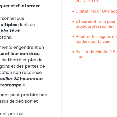
2017-2018
quer et d’informer
Digital Intox : Une add
personnel que
6 heures chrono pour u
ltiples
dont, au
projet professionnel !
bésité et
Repérer les signes de
crans.
leaders sur la voie
nnements engendrent un
Passer de Middle à Se
s et leur santé au
saut
de liberté et plus de
 gains et des pertes de
fication non reconnue
ailler 24 heures sur
 s’estompe ».
ur
et peut produire une
ssus de décision et
ésent partout