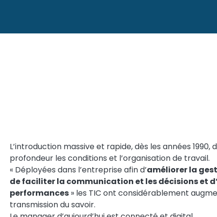
L’hyperconnexion… 
addiction comportem
L’introduction massive et rapide, dès les années 1990, 
profondeur les conditions et l’organisation de travail.
« Déployées dans l’entreprise afin d’
améliorer la ges
de faciliter la communication et les décisions et d
performances
» les TIC ont considérablement augment
transmission du savoir.
Le manager d’aujourd’hui est connecté et digital.