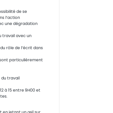
sibilité de se
ns l’action
vec une dégradation
u travail avec un
u rôle de l’écrit dans
 sont particulièrement
du travail
12 à 15 entre 9H00 et
tes.
t en jetant un œil sur