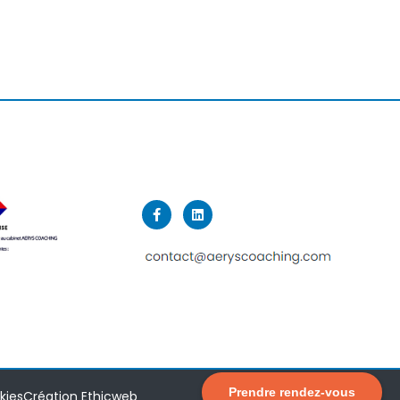
Prendre rendez-vous
kies
Création Ethicweb