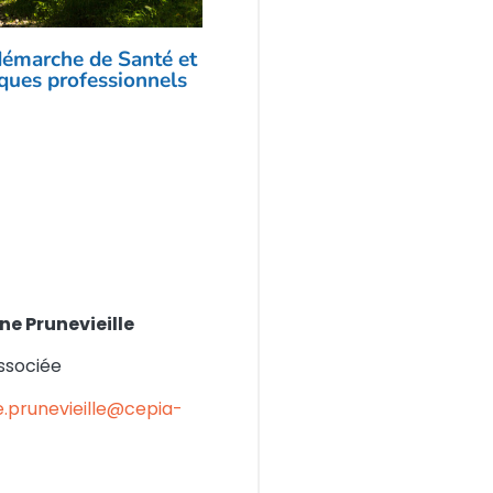
démarche de Santé et
sques professionnels
ne Prunevieille
ssociée
e.prunevieille@cepia-
Nos formations