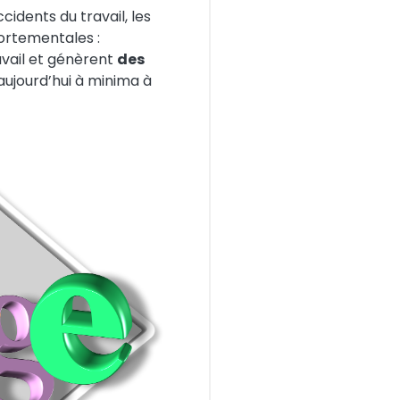
idents du travail, les
ortementales :
avail et génèrent
des
aujourd’hui à minima à