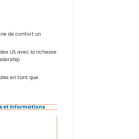
zone de confort un
r des US avec la richesse
eadership
ales en tant que
s et informations