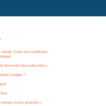
.
solide, Créer les conditions
logique
 diversité interculturelle »
nettes rouges ?
gent
rière
 temps et ses priorités »