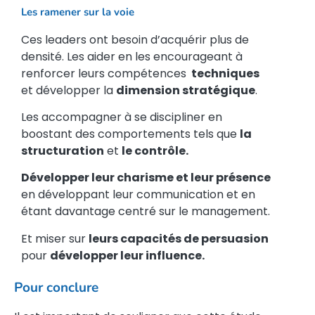
et développer la
dimension stratégique
.
Les accompagner à se discipliner en
boostant des comportements tels que
la
structuration
et
le contrôle.
Développer leur charisme et leur présence
en développant leur communication et en
étant davantage centré sur le management.
Et miser sur
leurs capacités de persuasion
pour
développer leur influence.
Pour conclure
Il est important de souligner que cette étude
met en évidence des modèles de leadership
mais qu’il est essentiel
de prendre en compte
leur contexte
pour accompagner les leaders
au bon moment.