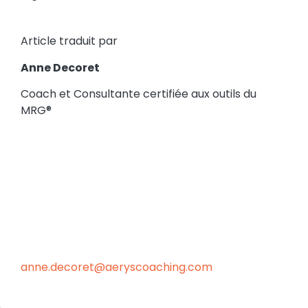
Coach et Consultante certifiée aux outils du
MRG®
anne.decoret@aeryscoaching.com
A lire également...
Le changement Emergent
Lunettes vertes ou lunettes rouges ?
Une vision claire de son projet en 6 heures
chrono
Faire de l’audit RPS une méthode innovante de
QVT Et si le travail se passait bien ?!