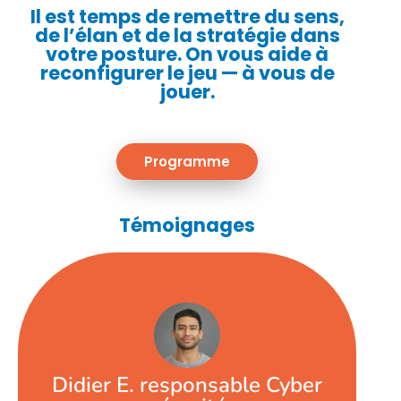
Il est temps de remettre du sens,
de l’élan et de la stratégie dans
votre posture. On vous aide à
reconfigurer le jeu — à vous de
jouer.
Programme
Témoignages
dans le contexte de la personne. »
posture stratégique. Cela directement
identifier les possibilités d'évolution de sa
d'aborder des éléments structurants pour
formation est personnalisée et permet
équipe pour atteindre un objectif précis. La
Didier E. responsable Cyber
avancer les sujets et comment former une