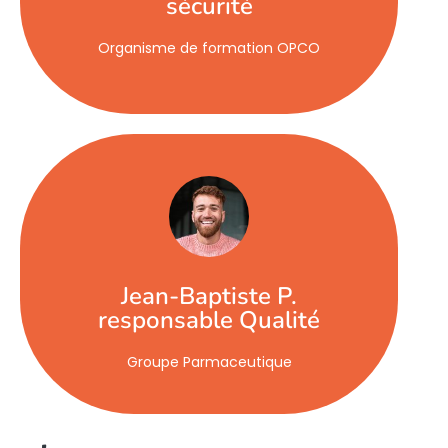
sécurité
structure et les personnes pour faire
environnement. Comment s'appuyer sur la
Organisme de formation OPCO
et comment la mettre en place dans un
« Une vision claire de ce qu'est la stratégie
très bonne dynamique. Merci ! »
« C'était une session très intéressante,
Jean-Baptiste P.
responsable Qualité
Groupe Parmaceutique