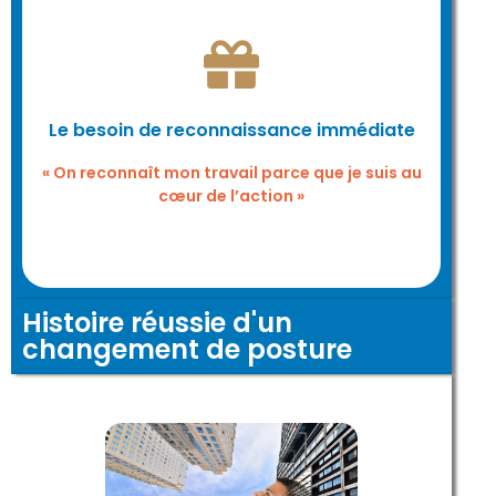
Je vous invite à imaginer un autre type de
reconnaissance : celle qui vient parce que
Le besoin de reconnaissance immédiate
vous avez changé la donne, durablement.
« On reconnaît mon travail parce que je suis au
cœur de l’action »
Histoire réussie d'un
changement de posture
Sa mission ? Renforcer les pratiques de
sécurité à grande échelle au sein de son
organisation pour limiter les fuites de
données sensibles. D'abord, il a voulu
piloter seul, méthodiquement,
opérationnellement. Mais très vite, il a