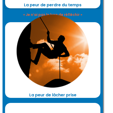
La peur de perdre du temps
« Je n’ai pas le luxe de réfléchir »
En réalité, en développant votre influence
plutôt que votre contrôle, vous
construisez des bases plus solides, plus
résilientes.
La peur de lâcher prise
« Si je ne contrôle pas, tout va déraper »