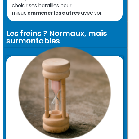
choisir ses batailles pour
mieux
emmener les autres
avec soi.
Les freins ? Normaux, mais
surmontables
Et pourtant, combien de fois perdez-vous du
temps à corriger, ajuster, éteindre des
incendies… faute d’avoir défini une trajectoire
claire dès le départ ?